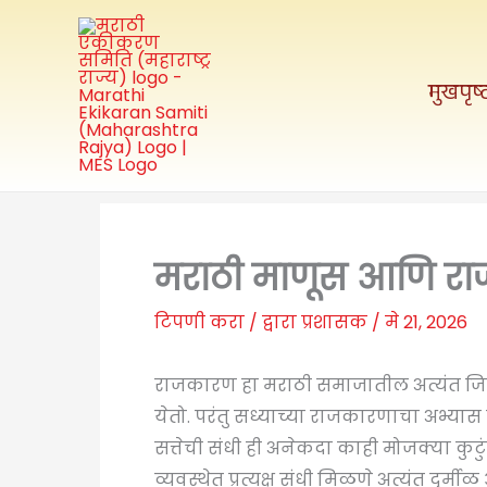
मजकुरावर
जा
मुखपृष्
मराठी माणूस आणि र
टिपणी करा
/ द्वारा
प्रशासक
/
मे 21, 2026
राजकारण हा मराठी समाजातील अत्यंत जिव्ह
येतो. परंतु सध्याच्या राजकारणाचा अभ्यास 
सत्तेची संधी ही अनेकदा काही मोजक्या कुट
व्यवस्थेत प्रत्यक्ष संधी मिळणे अत्यंत दुर्मीळ