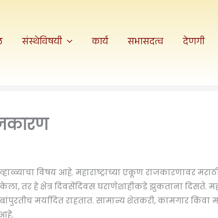
ठ
संस्थेविषयी
कार्य
सभासदत्व
देणगी
ाजकारण
ाळ्याचा विषय आहे. महाराष्ट्राच्या एकूण राजकारणावर मराठी
केला, तर हे क्षेत्र दिवसेंदिवस घराणेशाहीकडे झुकताना दिसते. 
ुंबांपुरतीच मर्यादित राहतात. सामान्य शेतकरी, कामगार किंवा 
 आहे.