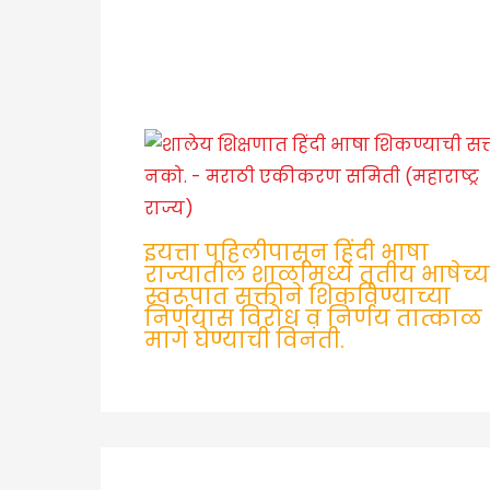
इयत्ता पहिलीपासून हिंदी भाषा
राज्यातील शाळांमध्ये तृतीय भाषेच्य
स्वरूपात सक्तीने शिकविण्याच्या
निर्णयास विरोध व निर्णय तात्काळ
मागे घेण्याची विनंती.