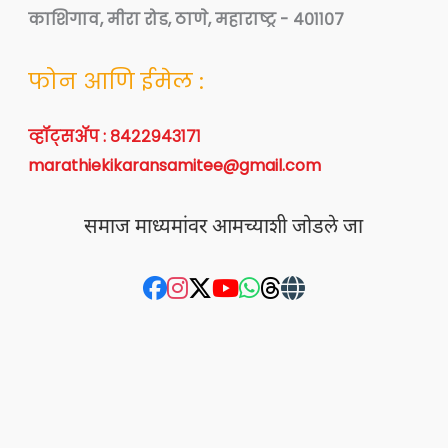
काशिगाव, मीरा रोड, ठाणे, महाराष्ट्र - ४०११०७
फोन आणि ईमेल :
व्हॉट्सॲप : ८४२२९४३१७१
marathiekikaransamitee@gmail.com
समाज माध्यमांवर आमच्याशी जोडले जा