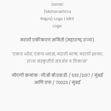
मराठी एकीकरण समिती (महाराष्ट्र राज्य)
"एकच ध्येय, एकच ध्यास, मराठी भाषा, मराठी शाळा,
राज्य संस्कृतीचे संवर्धन व विकास"
नोंदणी क्रमांक : जी.बी बी.एस.डी. / ५३३ /२०१७ / मुंबई
आणि एफ / ७००२३ / मुंबई