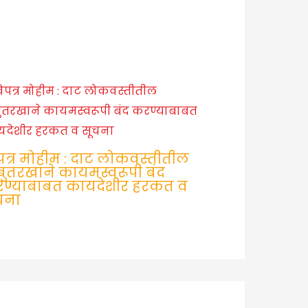
पत्र मोहीम : दाट लोकवस्तीतील
ुतरखाने कायमस्वरूपी बंद
ण्याबाबत कायदेशीर हरकत व
चना