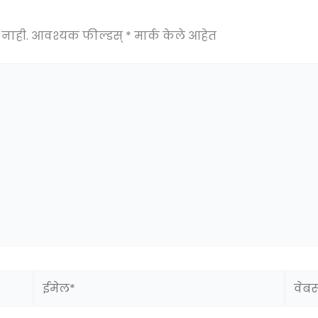
नाही.
आवश्यक फील्डस्
*
मार्क केले आहेत
ईमेल*
वेबसा