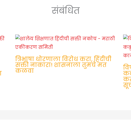
संबंधित
त्रिभाषा धोरणाला विरोध करा, हिंदीची
सक्ती नाकारा! शासनाला तुमचे मत
वि
कळवा
ा
कब
कर
सू