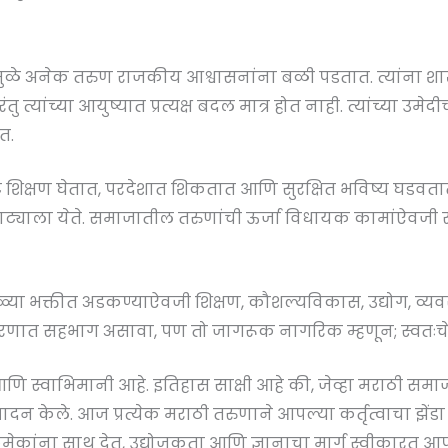
ळे अनेक तरुण राजकीय आश्वासनांना बळी पडतात. त्यांना शाखा
ंतु त्यांच्या आयुष्यात प्रत्यक्ष बदल मात्र होत नाही. त्यांच्या उमे
त.
ष्ट शिक्षण घेतात, परदेशात शिकतात आणि सुरक्षित भविष्य घडवतात.
या वाट्याला येते. समाजातील तरुणांची ऊर्जा विधायक कामांऐवजी 
्या भक्तीत अडकण्याऐवजी शिक्षण, कौशल्यविकास, उद्योग, व्यवस
रणात सहभाग असावा, पण तो जागरूक नागरिक म्हणून; स्वतःचे 
ी आणि स्वाभिमानी आहे. इतिहास साक्षी आहे की, जेव्हा मराठी समा
ादन केले. आज प्रत्येक मराठी तरुणाने आपल्या कर्तृत्वाचा झेंडा ह
कमेकांना साथ देत, उद्योजकता आणि ज्ञानाचा मार्ग स्वीकारत आपण