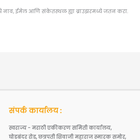
ाझे नाव, ईमेल आणि संकेतस्थळ ह्या ब्राउझरमध्ये जतन करा.
संपर्क कार्यालय :
स्वराज्य - मराठी एकीकरण समिती कार्यालय,
घोडबंदर रोड, छत्रपती शिवाजी महाराज स्मारक समोर,