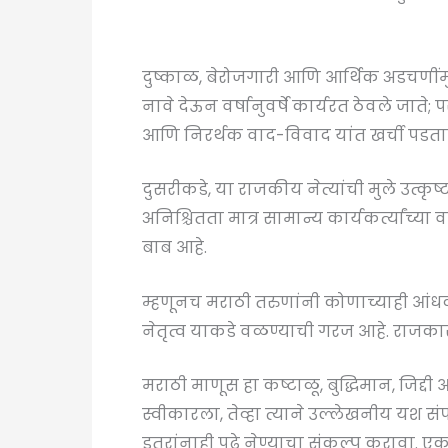
दुष्काळ, बेरोजगारी आणि आर्थिक अडचणींमु
नावे देऊन वर्षानुवर्षे कार्यरत ठेवले जाते; पर
आणि निरर्थक वाद-विवाद यांत खर्ची पडता
दुसरीकडे, या राजकीय नेत्यांची मुले उत्कृ
अनिश्चितता मात्र सामान्य कार्यकर्त्यांच्
बाब आहे.
म्हणूनच मराठी तरुणांनी कोणाच्याही आंधळ
नेतृत्व याकडे वळण्याची गरज आहे. राजका
मराठी माणूस हा कष्टाळू, बुद्धिमान, जिद्द
स्वीकारला, तेव्हा त्याने उल्लेखनीय यश संप
इतरांनाही पुढे नेण्याचा संकल्प करावा. ए