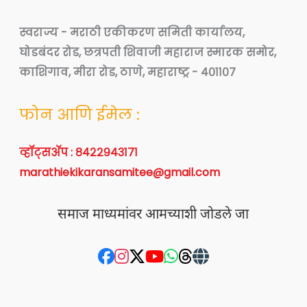
स्वराज्य - मराठी एकीकरण समिती कार्यालय,
घोडबंदर रोड, छत्रपती शिवाजी महाराज स्मारक समोर,
काशिगाव, मीरा रोड, ठाणे, महाराष्ट्र - ४०११०७
फोन आणि ईमेल :
व्हॉट्सॲप : ८४२२९४३१७१
marathiekikaransamitee@gmail.com
समाज माध्यमांवर आमच्याशी जोडले जा