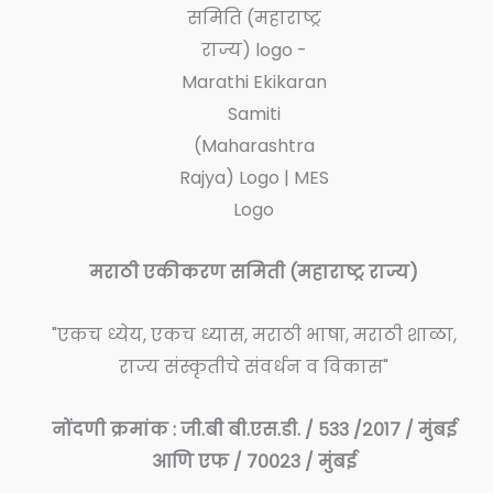
मराठी एकीकरण समिती (महाराष्ट्र राज्य)
"एकच ध्येय, एकच ध्यास, मराठी भाषा, मराठी शाळा,
राज्य संस्कृतीचे संवर्धन व विकास"
नोंदणी क्रमांक : जी.बी बी.एस.डी. / ५३३ /२०१७ / मुंबई
आणि एफ / ७००२३ / मुंबई