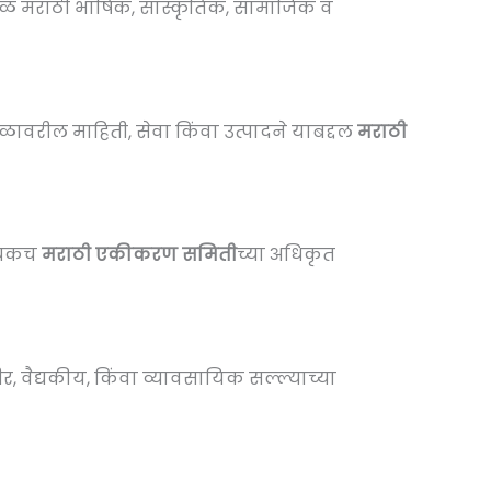
ेवळ मराठी भाषिक, सांस्कृतिक, सामाजिक व
ावरील माहिती, सेवा किंवा उत्पादने याबद्दल
मराठी
श्यकच
मराठी एकीकरण समिती
च्या अधिकृत
, वैद्यकीय, किंवा व्यावसायिक सल्ल्याच्या