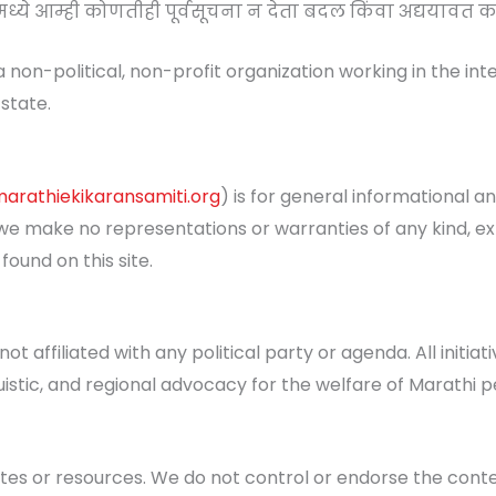
्ये आम्ही कोणतीही पूर्वसूचना न देता बदल किंवा अद्ययावत 
a non-political, non-profit organization working in the i
state.
marathiekikaransamiti.org
) is for general informational 
we make no representations or warranties of any kind, ex
 found on this site.
 not affiliated with any political party or agenda. All ini
nguistic, and regional advocacy for the welfare of Marathi
tes or resources. We do not control or endorse the conte