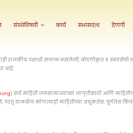
ठ
संस्थेविषयी
कार्य
सभासदत्व
देणगी
ाही राजकीय पक्षाशी संलग्न नसलेली, नोंदणीकृत व स्वयंसेवी सं
रत आहे.
i.org
) सर्व माहिती जनसामान्यांच्या जागृतीसाठी आणि माहितीच्
ो, परंतु यामधील कोणत्याही माहितीच्या अचूकतेस, पूर्णतेस किंवा