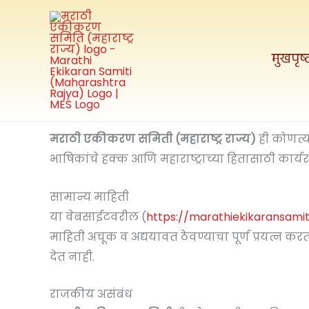
मजकुरावर
जा
मुखपृष्
मराठी एकीकरण समिती (महाराष्ट्र राज्य)
ही कोणत्य
भाषिकांचे हक्क आणि महाराष्ट्राच्या हितासाठी कार्य
सामान्य माहिती
या वेबसाईटवरील (
https://marathiekikaransamit
माहिती अचूक व अद्ययावत ठेवण्याचा पूर्ण प्रयत्न करत
देत नाही.
राजकीय असंबंध