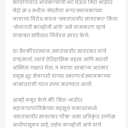
कार्यालयात अधिकाऱ्यांची भेट घेऊन मिरा भाईंदर
मेट्रो क्र ९ मधील ‘मेडतीया नगर’स्थानकाच्या
नावाला विरोध करून “स्वातंत्र्यवीर सावरकर” किंवा
“सेनापती कान्होजी आंग्रे” असे नामकरण व्हावे
याबाबत सविस्तर निवेदन सादर केले.
या बैठकीदरम्यान, स्वातंत्र्यवीर सावरकर यांचे
राष्ट्रकार्य, त्यांचे ऐतिहासिक महत्त्व आणि मराठी
अस्मिता लक्षात घेता, व मराठा साम्राज्य आरमार
प्रमुख शूर सेनापती यांच्या स्मरणार्थ स्थानकाच्या
नामांतराची गरज स्पष्ट करण्यात आली.
आम्ही नमूद केले की, मिरा-भाईंदर
महानगरपालिकेच्या महसूल नकाशांमध्ये
‘स्वातंत्र्यवीर सावरकर चौक’ असा अधिकृत उल्लेख
आधीपासूनच आहे, तसेच कान्होजी आंग्रे यांचे