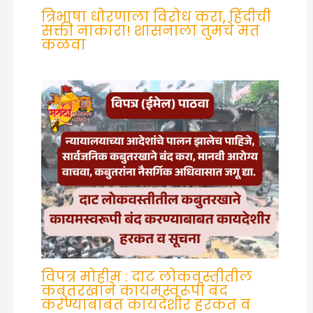
त्रिभाषा धोरणाला विरोध करा, हिंदीची
सक्ती नाकारा! शासनाला तुमचे मत
कळवा
विपत्र मोहीम : दाट लोकवस्तीतील
कबुतरखाने कायमस्वरूपी बंद
करण्याबाबत कायदेशीर हरकत व