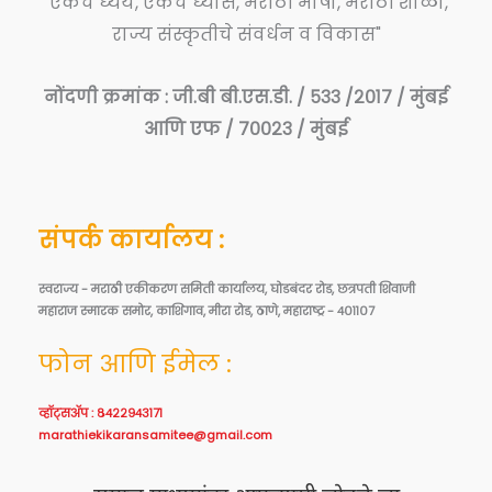
"एकच ध्येय, एकच ध्यास, मराठी भाषा, मराठी शाळा,
राज्य संस्कृतीचे संवर्धन व विकास"
नोंदणी क्रमांक : जी.बी बी.एस.डी. / ५३३ /२०१७ / मुंबई
आणि एफ / ७००२३ / मुंबई
संपर्क कार्यालय :
स्वराज्य - मराठी एकीकरण समिती कार्यालय, घोडबंदर रोड, छत्रपती शिवाजी
महाराज स्मारक समोर, काशिगाव, मीरा रोड, ठाणे, महाराष्ट्र - ४०११०७
फोन आणि ईमेल :
व्हॉट्सॲप : ८४२२९४३१७१
marathiekikaransamitee@gmail.com