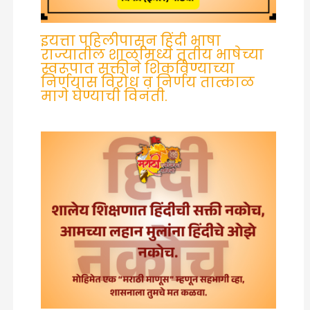
इयत्ता पहिलीपासून हिंदी भाषा
राज्यातील शाळांमध्ये तृतीय भाषेच्या
स्वरूपात सक्तीने शिकविण्याच्या
निर्णयास विरोध व निर्णय तात्काळ
मागे घेण्याची विनंती.