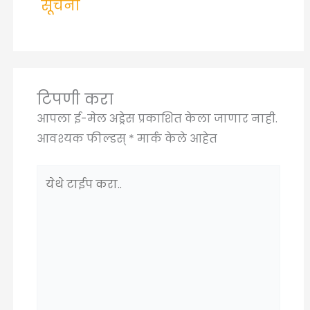
सूचना
टिपणी करा
आपला ई-मेल अड्रेस प्रकाशित केला जाणार नाही.
आवश्यक फील्डस्
*
मार्क केले आहेत
येथे
टाईप
करा..