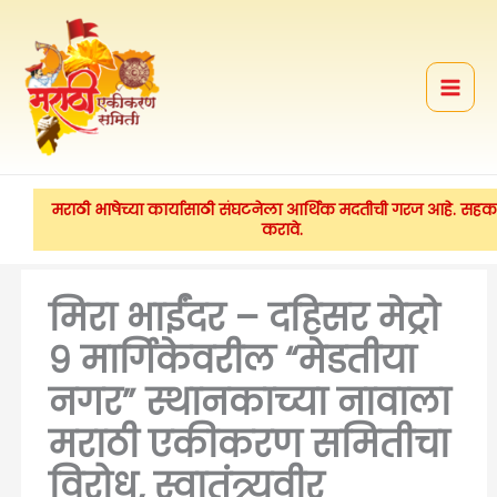
मजकुरावर
जा
मराठी भाषेच्या कार्यासाठी संघटनेला आर्थिक मदतीची गरज आहे. सहका
करावे.
मिरा भाईंदर – दहिसर मेट्रो
९ मार्गिकेवरील “मेडतीया
नगर” स्थानकाच्या नावाला
मराठी एकीकरण समितीचा
विरोध, स्वातंत्र्यवीर