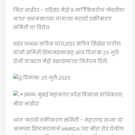
मिरा भाईंदर – दहिसर मेट्रो ९ मार्गिकेवरील “मेडतीया
नगर” स्थानकाच्या नावाला मराठी एकीकरण
समिती चा विरोध
शहर अध्यक्ष सचिन घरत,शहर सचिव सिद्धेश पाटील
यांनी समिती
शिष्टमंडळासह आज दिनांक २५ जुलै
रोजी याबद्दल मेट्रो प्रशासनाला निवेदन दिले.
दिनांक: २५ जुलै २०२५
स्थळ: मुंबई महानगर प्रदेश विकास प्राधिकरण,
मीरा भाईंदर
आज ‘मराठी एकीकरण समिती – महाराष्ट्र राज्य’ या
आमच्या शिष्टमंडळाने MMRDA च्या मीरा रोड येथील