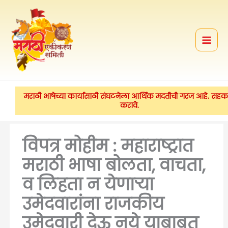
मजकुरावर
जा
मराठी भाषेच्या कार्यासाठी संघटनेला आर्थिक मदतीची गरज आहे. सहका
करावे.
विपत्र मोहीम : महाराष्ट्रात
मराठी भाषा बोलता, वाचता,
व लिहता न येणाऱ्या
उमेदवारांना राजकीय
उमेदवारी देऊ नये याबाबत