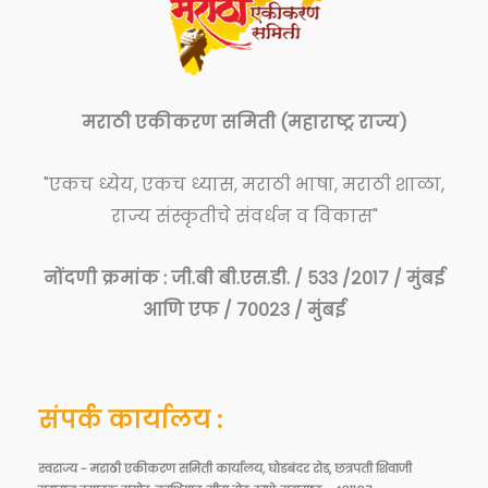
मराठी एकीकरण समिती (महाराष्ट्र राज्य)
"एकच ध्येय, एकच ध्यास, मराठी भाषा, मराठी शाळा,
राज्य संस्कृतीचे संवर्धन व विकास"
नोंदणी क्रमांक : जी.बी बी.एस.डी. / ५३३ /२०१७ / मुंबई
आणि एफ / ७००२३ / मुंबई
संपर्क कार्यालय :
स्वराज्य - मराठी एकीकरण समिती कार्यालय, घोडबंदर रोड, छत्रपती शिवाजी