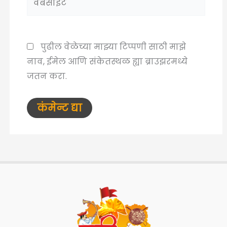
पुढील वेळेच्या माझ्या टिप्पणी साठी माझे
नाव, ईमेल आणि संकेतस्थळ ह्या ब्राउझरमध्ये
जतन करा.