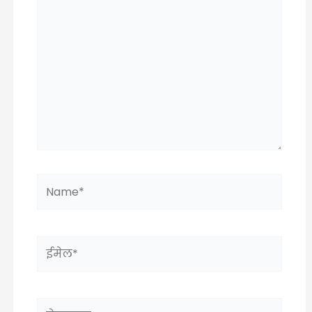
टाईप
करा..
Name*
ईमेल*
वेबसाइट