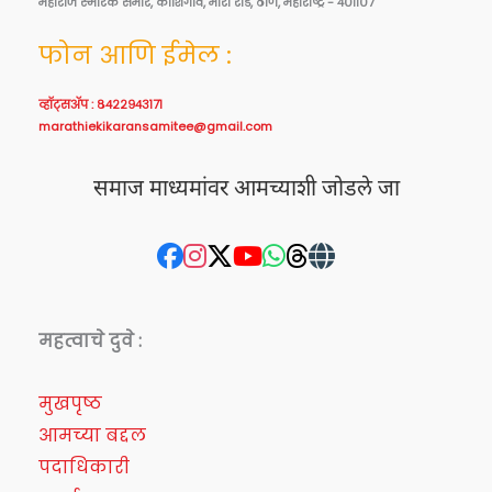
महाराज स्मारक समोर, काशिगाव, मीरा रोड, ठाणे, महाराष्ट्र - ४०११०७
फोन आणि ईमेल :
व्हॉट्सॲप : ८४२२९४३१७१
marathiekikaransamitee@gmail.com
समाज माध्यमांवर आमच्याशी जोडले जा
महत्वाचे दुवे :
मुखपृष्ठ
आमच्या बद्दल
पदाधिकारी