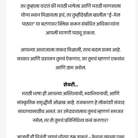
जर तुम्हाला वाटतं की मराठी भाषेला आणि मराठी माणसाला
योग्य स्थान मिळायला हवं, तर तुम्हीदेखील खालील “ई-मेल
पाठवा” या बटणावर क्लिक करून संबंधित अधिकाऱ्यांना
आपली मागणी पाठवू शकता.
आपल्या आवाजाला ताकद मिळाली, तरच बदल शक्य आहे.
सरकार आणि प्रशासन तुमचं ऐकणार, जर तुमचं म्हणणं एकसंध
आणि ठाम असेल.
शेवटी…
मराठी भाषा ही आपल्या अस्तित्वाची, स्वाभिमानाची, आणि
सांस्कृतिक समृद्धीची ओळख आहे. राजकारण हे लोकांशी संवाद
साधण्यासाठीच असतं. जर उमेदवारालाच तुमचं म्हणणं समजत
नसेल, तर तो तुमचं प्रतिनिधित्व कसं करणार?
आजची ही विनंती उद्याचं धोरण ठरू शकतं – केवळ तुमच्या एका