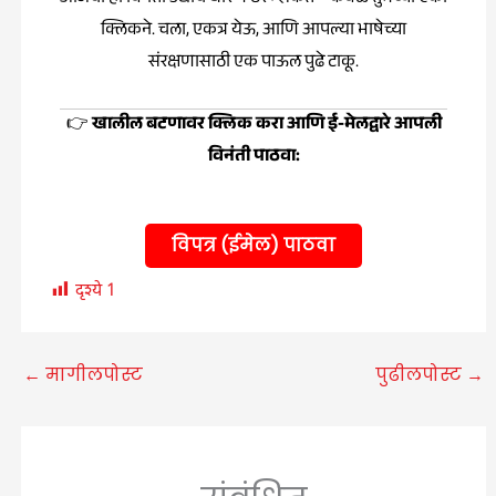
क्लिकने. चला, एकत्र येऊ, आणि आपल्या भाषेच्या
संरक्षणासाठी एक पाऊल पुढे टाकू.
👉
खालील बटणावर क्लिक करा आणि ई-मेलद्वारे आपली
विनंती पाठवा:
विपत्र (ईमेल) पाठवा
दृश्ये
1
←
मागीलपोस्ट
पुढीलपोस्ट
→