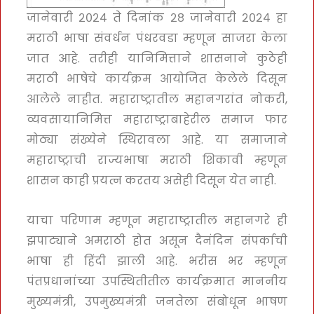
जानेवारी २०२४ ते दिनांक २८ जानेवारी २०२४ हा
मराठी भाषा संवर्धन पंधरवडा म्हणून साजरा केला
जात आहे. तरीही यानिमित्ताने शासनाने कुठेही
मराठी भाषेचे कार्यक्रम आयोजित केलेले दिसून
आलेले नाहीत. महाराष्ट्रातील महानगरांत नोकरी,
व्यवसायानिमित्त महाराष्ट्राबाहेरील समाज फार
मोठ्या संख्येने स्थिरावला आहे. या समाजाने
महाराष्ट्राची राज्यभाषा मराठी शिकावी म्हणून
शासन काही प्रयत्न करतय असेही दिसून येत नाही.
याचा परिणाम म्हणून महाराष्ट्रातील महानगरे ही
झपाट्याने अमराठी होत असून दैनंदिन संपर्काची
भाषा ही हिंदी झाली आहे. भरीस भर म्हणून
पंतप्रधानांच्या उपस्थितीतील कार्यक्रमात माननीय
मुख्यमंत्री, उपमुख्यमंत्री जनतेला संबोधून भाषण