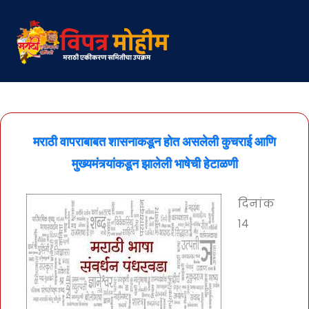
मजकुरावर
जा
मराठी वापराबाबत शासनाकडून होत असलेली कुचराई आणि
मुख्यमंत्र्यांकडून झालेली भाषेची हेटाळणी
दिनांक
१४