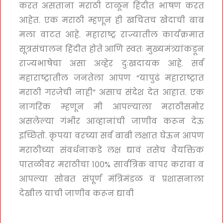
करत असताना मराठी टाळून हिंदीत भाषण करत
आहेत. एक मराठी म्हणून ही खचितच खेदाची बाब
मला वाटत आहे. महाराष्ट्र राज्यातील कार्यक्रमात
सूत्रसंचालन हिंदीत होते आणि स्वतः मुख्यमंत्र्यांकडून
राज्यभाषेचा असा अव्हेर दुःखदायक आहे. सर्व
महाराष्ट्रातील जनतेला आपण “यापुढं महाराष्ट्रात
मराठी गरजेची नाही” असाच संदेश देत आहात. एक
नागरिक म्हणून मी आपल्याला मराठीसमोर
असलेल्या गंभीर आव्हानांची जाणीव करून देऊ
इच्छितो. कृपया वरच्या सर्व बाबी लक्षात घेऊन आपण
मराठीच्या संवर्धनाकडे लक्ष द्यावं तसेच वैयक्तिक
पातळीवर मराठीचा १००% सार्वत्रिक वापर करावा व
आपल्या सोबत संपूर्ण मंत्रिमंडळ व प्रशासनाला
देखील याची जाणीव करून द्यावी