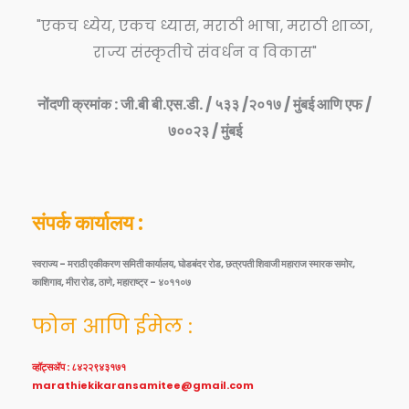
"एकच ध्येय, एकच ध्यास, मराठी भाषा, मराठी शाळा,
राज्य संस्कृतीचे संवर्धन व विकास"
नोंदणी क्रमांक : जी.बी बी.एस.डी. / ५३३ /२०१७ / मुंबई आणि एफ /
७००२३ / मुंबई
संपर्क कार्यालय :
स्वराज्य - मराठी एकीकरण समिती कार्यालय, घोडबंदर रोड, छत्रपती शिवाजी महाराज स्मारक समोर,
काशिगाव, मीरा रोड, ठाणे, महाराष्ट्र - ४०११०७
फोन आणि ईमेल :
व्हॉट्सॲप : ८४२२९४३१७१
marathiekikaransamitee@gmail.com