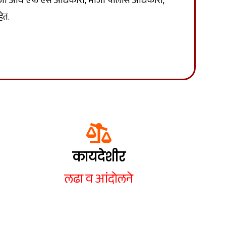
्शक माजी आय एफ एस अधिकारी, माजी पोलीस अधिकारी,
ेत.
कायदेशीर
लढा व आंदोलने