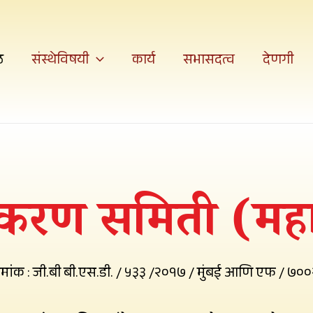
ठ
संस्थेविषयी
कार्य
सभासदत्व
देणगी
रण समिती (महाराष
्रमांक : जी.बी बी.एस.डी. / ५३३ /२०१७ / मुंबई आणि एफ / ७००२