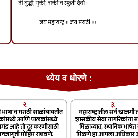
ती बुद्धी, युक्ती, शक्ती व स्फुर्ती देवो !
जय महाराष्ट्र !! जय मराठी !!!
ध्येय व धोरणे :
२.
३.
ी भाषा व मराठी शाळांबाबतीत
महाराष्ट्रातील सर्व खाजगी 
कांमध्ये आणि पालकांमध्ये
शासकीय सेवा नागरिकांना म
ूनगंड आहे तो दूर करणीसाठी
मिळाव्यात, स्थानिक भाषेत 
नजागृती मोहिम राबवणे.
मिळणे हा आपला अधिकार आ