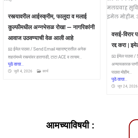
रस्त्यावरील आईस्क्रीम, फालुदा व मलाई
कुल्फीमधील अन्नभेसळ रोखा — नागरिकांनी
वसई-विरार प
आवाज उठवण्याची वेळ आली आहे
रद्द करा | इम
📧 ईमेल पाठवा / Send Email महाराष्ट्रातील अनेक
📧 ईमेल पाठवा 
शहरांमध्ये रस्त्यांवर हातगाडी, टाटा ACE व तत्सम...
पुढे वाचा...
अन्यायकारक पाणी
जुलै 4, 2026
कार्य
पाठवा मोहीम...
पुढे वाचा...
जून 24, 2026
आमच्याविषयी :