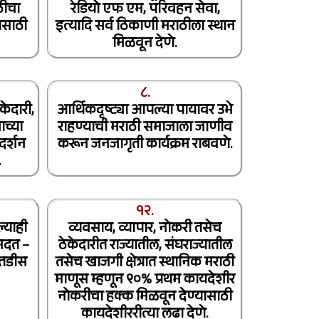
ठीचा
रेडियो एफ एम, परिवहन सेवा,
ासाठी
इत्यादि सर्व ठिकाणी मराठीला स्थान
मिळवून देणे.
८.
केदारी,
आर्थिकदृष्ट्या आपल्या पायावर उभे
च्या
राहण्याची मराठी समाजाला जाणीव
दर्शन
करून जनजागृती कार्यक्रम राबवणे.
.
१२.
ल्याही
व्यवसाय, व्यापार, नोकरी तसेच
मदत –
ठेकेदारीत राज्यातील, संघराज्यातील
म तडीस
तसेच खाजगी क्षेत्रात स्थानिक मराठी
माणूस म्हणून ९०% प्रथम कायदेशीर
नोकरीचा हक्क मिळवून देण्यासाठी
कायदेशीररीत्या लढा देणे.