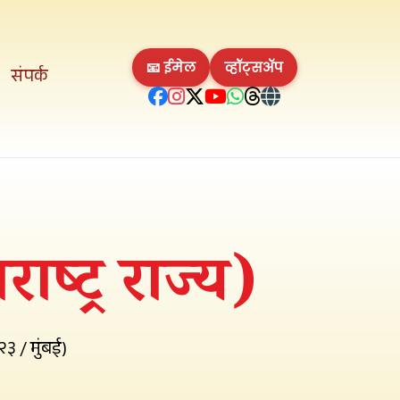
📧 ईमेल
व्हॉट्सॲप
संपर्क
्ट्र राज्य)
३ / मुंबई)