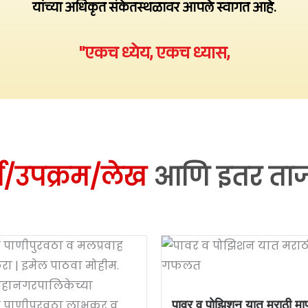
यांच्या अधिकृत संकेतस्थळावर आपले स्वागत आहे.
"एकच ध्येय, एकच ध्यास,
य/उपक्रम/लेख
आणि इतर ताज्
पावर व पोझिशन यात मराठी म