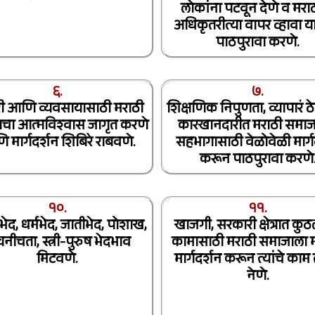
लोकांना पटवून देणे व मरा
अधिकृतरीत्या वापर व्हावा य
पाठपुरावा करणे.
६.
७.
ी आणि व्यवसायासाठी मराठी
शिक्षणिक निपुणता, व्यापारं ठे
चा आत्मविश्वास जागृत करणे
कारखानदारीत मराठी समाजा
 मार्गदर्शन शिबिरे राबवणे.
सहभागासाठी वेळोवेळी मार्ग
करून पाठपुरावा करणे
१०.
११.
भेद, धर्मभेद, जातीभेद, पोशाख,
खाजगी, सरकारी क्षेत्रात कुठ
चनीचता, स्त्री-पुरुष भेदभाव
कामासाठी मराठी समाजाला 
मिटवणे.
मार्गदर्शन करून त्यांचे का
नेणे.