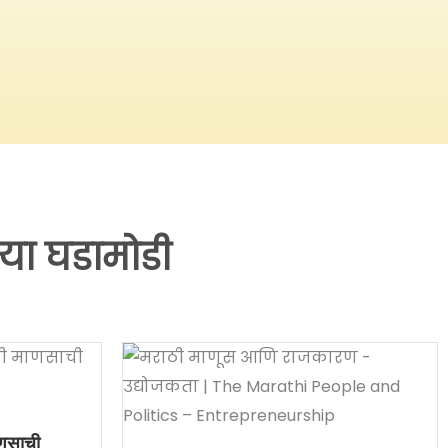
या घडामोडी
ाणसाची