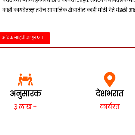
मराठीच्या न्याय्य हक्कांसाठी ते कार्यरत आहेत. संघटनेचे मार्गदर
काही कायदेतज्ज्ञ तसेच सामाजिक क्षेत्रातील काही मोठी नेते मंडळी आह
अधिक माहिती जाणून घ्या
अनुसारक
देशभरात
३ लाख +
कार्यरत