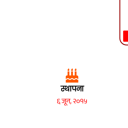
स्थापना
६ जून, २०१५